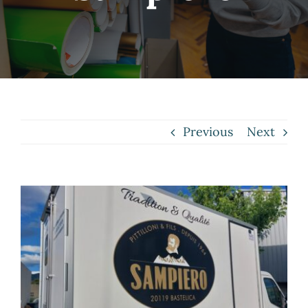
Contact
Previous
Next
View
Larger
Image