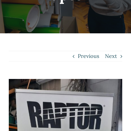
Contact
Previous
Next
View
Larger
Image