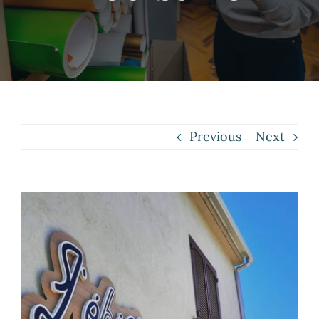
Contact
Previous
Next
View
Larger
Image