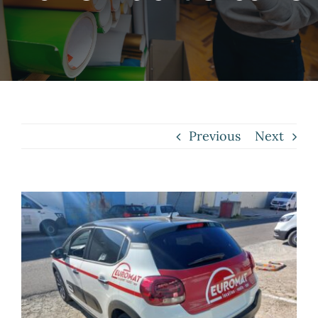
Contact
Previous
Next
View
Larger
Image