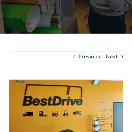
Contact
Previous
Next
View
Larger
Image